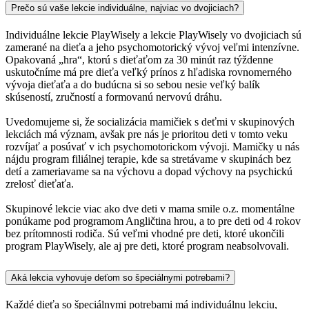
Prečo sú vaše lekcie individuálne, najviac vo dvojiciach?
Individuálne lekcie PlayWisely a lekcie PlayWisely vo dvojiciach sú
zamerané na dieťa a jeho psychomotorický vývoj veľmi intenzívne.
Opakovaná „hra“, ktorú s dieťaťom za 30 minút raz týždenne
uskutočníme má pre dieťa veľký prínos z hľadiska rovnomerného
vývoja dieťaťa a do budúcna si so sebou nesie veľký balík
skúseností, zručností a formovanú nervovú dráhu.
Uvedomujeme si, že socializácia mamičiek s deťmi v skupinových
lekciách má význam, avšak pre nás je prioritou deti v tomto veku
rozvíjať a posúvať v ich psychomotorickom vývoji. Mamičky u nás
nájdu program filiálnej terapie, kde sa stretávame v skupinách bez
detí a zameriavame sa na výchovu a dopad výchovy na psychickú
zrelosť dieťaťa.
Skupinové lekcie viac ako dve deti v mama smile o.z. momentálne
ponúkame pod programom Angličtina hrou, a to pre deti od 4 rokov
bez prítomnosti rodiča. Sú veľmi vhodné pre deti, ktoré ukončili
program PlayWisely, ale aj pre deti, ktoré program neabsolvovali.
Aká lekcia vyhovuje deťom so špeciálnymi potrebami?
Každé dieťa so špeciálnymi potrebami má individuálnu lekciu,