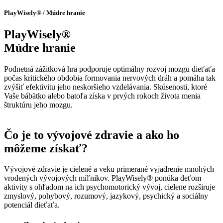
PlayWisely® / Múdre hranie
PlayWisely®
Múdre hranie
Podnetná zážitková hra podporuje optimálny rozvoj mozgu dieťaťa
počas kritického obdobia formovania nervových dráh a pomáha tak
zvýšiť efektivitu jeho neskoršieho vzdelávania. Skúsenosti, ktoré
Vaše bábätko alebo batoľa získa v prvých rokoch života menia
štruktúru jeho mozgu.
Čo je to vývojové zdravie a ako ho
môžeme získať?
Vývojové zdravie je cielené a veku primerané vyjadrenie mnohých
vrodených vývojových míľnikov. PlayWisely® ponúka deťom
aktivity s ohľadom na ich psychomotorický vývoj, cielene rozširuje
zmyslový, pohybový, rozumový, jazykový, psychický a sociálny
potenciál dieťaťa.