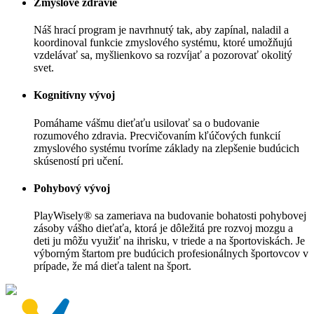
Zmyslové zdravie
Náš hrací program je navrhnutý tak, aby zapínal, naladil a
koordinoval funkcie zmyslového systému, ktoré umožňujú
vzdelávať sa, myšlienkovo sa rozvíjať a pozorovať okolitý
svet.
Kognitívny vývoj
Pomáhame vášmu dieťaťu usilovať sa o budovanie
rozumového zdravia. Precvičovaním kľúčových funkcií
zmyslového systému tvoríme základy na zlepšenie budúcich
skúseností pri učení.
Pohybový vývoj
PlayWisely® sa zameriava na budovanie bohatosti pohybovej
zásoby vášho dieťaťa, ktorá je dôležitá pre rozvoj mozgu a
deti ju môžu využiť na ihrisku, v triede a na športoviskách. Je
výborným štartom pre budúcich profesionálnych športovcov v
prípade, že má dieťa talent na šport.