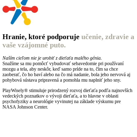
Hranie, ktoré podporuje
učenie, zdravie a
vaše vzájomné puto.
Naším cieľom nie je urobiť z dieťaťa malého génia.
Snažíme sa mu pomôcť vybudovať sebavedomie pri používaní
mozgu a tela, aby neskôr, keď samo príde na to, čím sa chce
zaoberať, čo ho baví alebo na čo má nadanie, bola jeho nervová aj
pohybová sústava pripravená a pomohla mu naplniť jeho sny.​
PlayWisely® stimuluje prirodzený rozvoj dieťaťa podľa najnovších
vedeckých poznatkov o vývoji dieťaťa, a to hlavne v oblasti
psychofyziky a neurológie vyvinutej na základe výskumu pre
NASA Johnson Center.