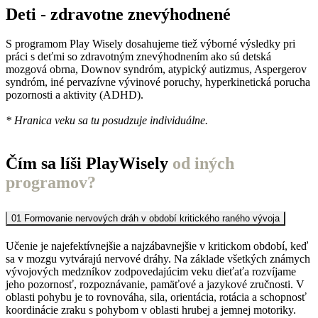
Deti - zdravotne znevýhodnené
S programom Play Wisely dosahujeme tiež výborné výsledky pri
práci s deťmi so zdravotným znevýhodnením ako sú detská
mozgová obrna, Downov syndróm, atypický autizmus, Aspergerov
syndróm, iné pervazívne vývinové poruchy, hyperkinetická porucha
pozornosti a aktivity (ADHD).
* Hranica veku sa tu posudzuje individuálne.
Čím sa líši PlayWisely
od iných
programov?
01
Formovanie nervových dráh v období kritického raného vývoja
Učenie je najefektívnejšie a najzábavnejšie v kritickom období, keď
sa v mozgu vytvárajú nervové dráhy. Na základe všetkých známych
vývojových medzníkov zodpovedajúcim veku dieťaťa rozvíjame
jeho pozornosť, rozpoznávanie, pamäťové a jazykové zručnosti. V
oblasti pohybu je to rovnováha, sila, orientácia, rotácia a schopnosť
koordinácie zraku s pohybom v oblasti hrubej a jemnej motoriky.