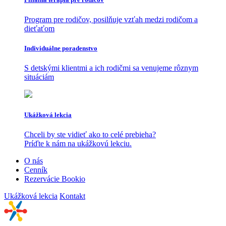
Program pre rodičov, posilňuje vzťah medzi rodičom a
dieťaťom
Individuálne poradenstvo
S detskými klientmi a ich rodičmi sa venujeme rôznym
situáciám
Ukážková lekcia
Chceli by ste vidieť ako to celé prebieha?
Príďte k nám na ukážkovú lekciu.
O nás
Cenník
Rezervácie Bookio
Ukážková lekcia
Kontakt