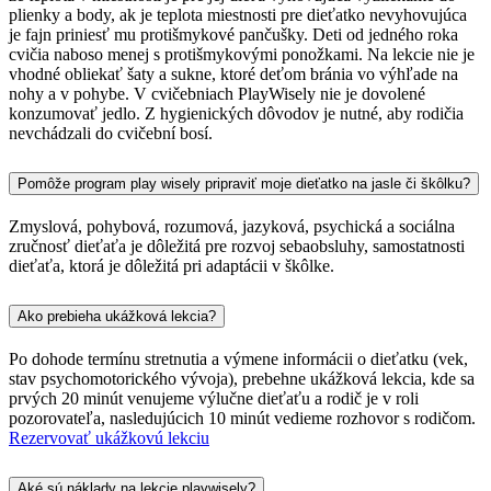
plienky a body, ak je teplota miestnosti pre dieťatko nevyhovujúca
je fajn priniesť mu protišmykové pančušky. Deti od jedného roka
cvičia naboso menej s protišmykovými ponožkami. Na lekcie nie je
vhodné obliekať šaty a sukne, ktoré deťom bránia vo výhľade na
nohy a v pohybe. V cvičebniach PlayWisely nie je dovolené
konzumovať jedlo. Z hygienických dôvodov je nutné, aby rodičia
nevchádzali do cvičební bosí.
Pomôže program play wisely pripraviť moje dieťatko na jasle či škôlku?
Zmyslová, pohybová, rozumová, jazyková, psychická a sociálna
zručnosť dieťaťa je dôležitá pre rozvoj sebaobsluhy, samostatnosti
dieťaťa, ktorá je dôležitá pri adaptácii v škôlke.
Ako prebieha ukážková lekcia?
Po dohode termínu stretnutia a výmene informácii o dieťatku (vek,
stav psychomotorického vývoja), prebehne ukážková lekcia, kde sa
prvých 20 minút venujeme výlučne dieťaťu a rodič je v roli
pozorovateľa, nasledujúcich 10 minút vedieme rozhovor s rodičom.
Rezervovať ukážkovú lekciu
Aké sú náklady na lekcie playwisely?