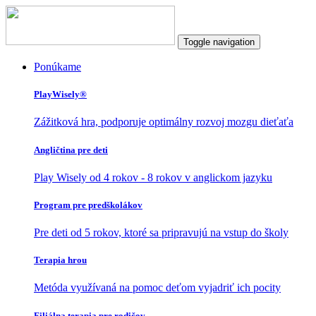
Toggle navigation
Ponúkame
PlayWisely®
Zážitková hra, podporuje optimálny rozvoj mozgu dieťaťa
Angličtina pre deti
Play Wisely od 4 rokov - 8 rokov v anglickom jazyku
Program pre predškolákov
Pre deti od 5 rokov, ktoré sa pripravujú na vstup do školy
Terapia hrou
Metóda využívaná na pomoc deťom vyjadriť ich pocity
Filiálna terapia pre rodičov