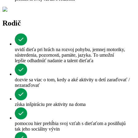
Rodič
uvidí dieťa pri hrách na rozvoj pohybu, jemnej motoriky,
sústredenia, pozornosti, pamäte, jazyka. To umožní
lepšie odhadnúť nadanie a talent dieťaťa
dozvie sa viac o tom, kedy a aké aktivity u detí zaraďovať /
nezaraďovať
získa inšpiráciu pre aktivity na doma
pomocou hier prehĺbia svoj vzťah s dieťaťom a posilňujú
tak jeho sociálny vývin