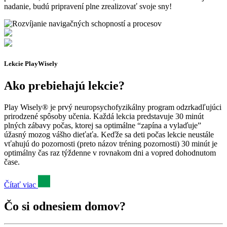
nadanie, budú pripravení plne zrealizovať svoje sny!
Lekcie PlayWisely
Ako prebiehajú lekcie?
Play Wisely® je prvý neuropsychofyzikálny program odzrkadľujúci
prirodzené spôsoby učenia. Každá lekcia predstavuje 30 minút
plných zábavy počas, ktorej sa optimálne “zapína a vylaďuje”
úžasný mozog vášho dieťaťa. Keďže sa deti počas lekcie neustále
vťahujú do pozornosti (preto názov tréning pozornosti) 30 minút je
optimálny čas raz týždenne v rovnakom dni a vopred dohodnutom
čase.
Čítať viac
Čo si odnesiem domov?