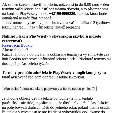
Ak sa nemôžete dostaviť na lekciu, môžete si ju do 8:00 ráno v deň
termínu vašej lekcie odhlásiť bez udania dôvodu, a to písomne sms
na kontakt PlayWisely mob.:
+421904900220
. Lekcia, ktorá bude
odhlásená neskôr, žiaľ prepadá.
Je tiež nutné, aby ste si v priebehu trvania vášho balíka /12 týždňov/
lekciu nahradili, inak vám lekcia taktiež prepadne.
Náhradu lekcie PlayWisely v slovenskom jazyku si môžete
rezervovať:
Rezervácia Bookio
Ako to funguje?
Každé ráno do 8:00 otvárame odhlásené termíny a vy si môžete cez
link Bookio rezervovať náhradnú lekciu a prísť. Niektoré termíny sú
dostupné počas celého týždňa.
Termíny pre náhradné lekcie PlayWisely v anglickom jazyku
budú avizované rodičom dopredu osobne lektorkou.
Ako obliecť dieťa na lekcie playwisely a čo zo sebou priniesť?
Je vhodné obliecť deti na lekcie pohodlne (legíny, tepláky,
pančušky... nie rifle), myslite na to, že dieťa trávi určitú časť lekcie
na pohybových dráhach. Deti do jedného roka, pokiaľ mama usúdi,
že teplota v miestnosti je pre jej dieťa vyhovujúca vyzliekame do