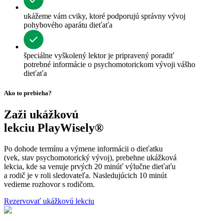
ukážeme vám cviky, ktoré podporujú správny vývoj
pohybového aparátu dieťaťa
špeciálne vyškolený lektor je pripravený poradiť
potrebné informácie o psychomotorickom vývoji vášho
dieťaťa
Ako to prebieha?
Zaži ukážkovú
lekciu PlayWisely®
Po dohode termínu a výmene informácii o dieťatku
(vek, stav psychomotorický vývoj), prebehne ukážková
lekcia, kde sa venuje prvých 20 minúť výlučne dieťaťu
a rodič je v roli sledovateľa. Nasledujúcich 10 minút
vedieme rozhovor s rodičom.
Rezervovať ukážkovú lekciu