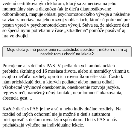
vedenú certifikovaným lektorom, ktorý sa zameriava na jeho
momentálny stav a diagnózu (ak je dieťa diagnostikované
odborníkom), mapuje oblasti psychomotorického vývoja a následne
sa viac zameriava na jeho rozvoj v oblastiach, ktoré sú potrebné pre
posun vpred v psychomotorickom vývoji. Stáva sa, že niektoré deti
so špeciálnymi potrebami v čase „zrkadlenia“ pomôže posúvať aj
hra vo dvojici.
Moje dieťa je má podozrenie na autistické spektrum, môžem s ním aj
napriek tomu chodiť na lekcie?
Pracujeme aj s deťmi s PAS. V pediatrických ambulanciách
prebieha skríning od 16 mesiaca života, alebo si mamičky všimnú u
svojho dieťaťa rozdiely oproti ich rovesníkom ešte skôr. Často k
nám prichádzajú deti u ktorých pediater alebo mama odhalí
všeobecné vývinové oneskorenie, oneskorenie rozvoja jazyka,
regres v reči, narušený očný kontakt, neprítomnosť ukazovania,
absencia gest ...
Každé dieťa s PAS je iné a sú u neho individuálne rozdiely. Na
rozdiel od iných ochorení nie je možné u detí s autizmom
pristupovať k deťom rovnakým spôsobom. Deti s PAS u nás
prichádzajú výlučne na individuálne lekcie.