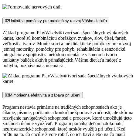
02
Unikátne pomôcky pre maximálny rozvoj Vášho dieťaťa
Základ programu PlayWisely® tvorí sada špeciálnych výukových
kariet, ktoré sú kombináciou obrázkov, zvukov, slov, čísel, farieb,
veľkostí a tvarov. Montessorri a iné didaktické pomôcky pre rozvoj
jemnej motoriky, pomôcky pre pohyb, rehabilitáciu a senzorickú
integráciu v spojitosti s metódou orientácie v smeroch tvoria
unikátny balíček aktivít prinášajúcich Vášmu dieťaťu radosť z
pohybu, poznávania a učenia sa.
03
Mimoriadna efektivita a zábava pri učení
Program nestavia primárne na tradičných schopnostiach ako je
čítanie, písanie, počítanie a konkrétne športové zručnosti, ale skôr na
rozvíjanie navigačných schopností a procesov, ktoré umožňujú tieto
zručnosti účinne využívať. Program pomáha deťom zdokonaliť
neurosenzorické schopnosti, ktoré neskôr využijú pri učení. Keď
prídu na to, čo chcú v živote robiť, čo ich baví alebo na čo majú