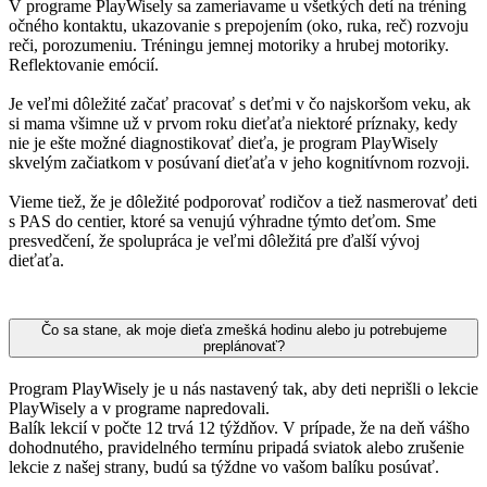
V programe PlayWisely sa zameriavame u všetkých detí na tréning
očného kontaktu, ukazovanie s prepojením (oko, ruka, reč) rozvoju
reči, porozumeniu. Tréningu jemnej motoriky a hrubej motoriky.
Reflektovanie emócií.
Je veľmi dôležité začať pracovať s deťmi v čo najskoršom veku, ak
si mama všimne už v prvom roku dieťaťa niektoré príznaky, kedy
nie je ešte možné diagnostikovať dieťa, je program PlayWisely
skvelým začiatkom v posúvaní dieťaťa v jeho kognitívnom rozvoji.
Vieme tiež, že je dôležité podporovať rodičov a tiež nasmerovať deti
s PAS do centier, ktoré sa venujú výhradne týmto deťom. Sme
presvedčení, že spolupráca je veľmi dôležitá pre ďalší vývoj
dieťaťa.
Čo sa stane, ak moje dieťa zmešká hodinu alebo ju potrebujeme
preplánovať?
Program PlayWisely je u nás nastavený tak, aby deti neprišli o lekcie
PlayWisely a v programe napredovali.
Balík lekcií v počte 12 trvá 12 týždňov. V prípade, že na deň vášho
dohodnutého, pravidelného termínu pripadá sviatok alebo zrušenie
lekcie z našej strany, budú sa týždne vo vašom balíku posúvať.